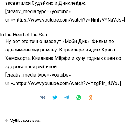
засветился Судэйкис и Динклейдж.
[creativ_media type=»youtube»
url=»https://www.youtube.com/watch?v=NmIyVYNaVJs»]
In the Heart of the Sea
Ну вот это точно назовут «Моби Дик». Фильм по
одноимённому роману. В трейлере видим Криса
Хемсворта, Киллиана Мёрфи и кучу годных сцен со
здоровенной рыбиной.
[creativ_media type=»youtube»
url=»https://www.youtube.com/watch?v=YzgRfr_rUYo»]
Mythbusters всё…