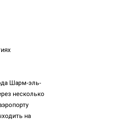
тиях
рода Шарм-эль-
ерез несколько
аэропорту
ыходить на