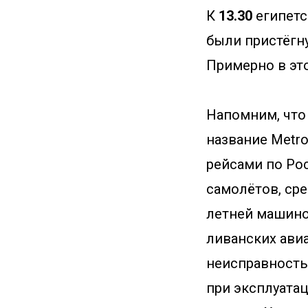
К
13.30
египетс
были пристёгну
Примерно в эт
Напомним, что
название Metro
рейсами по Рос
самолётов, сре
летней машиной
ливанских ави
неисправность
при эксплуатац