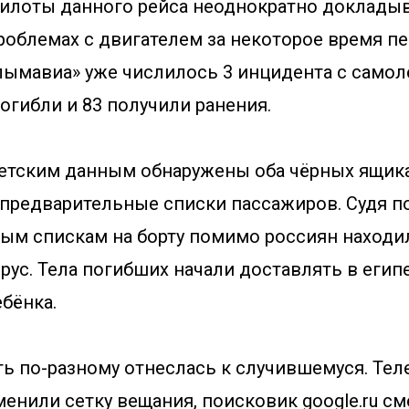
пилоты данного рейса неоднократно доклады
роблемах с двигателем за некоторое время пе
лымавиа» уже числилось 3 инцидента с самол
огибли и 83 получили ранения.
етским данным обнаружены оба чёрных ящика
предварительные списки пассажиров. Судя п
ым спискам на борту помимо россиян находи
рус. Тела погибших начали доставлять в егип
ебёнка.
ь по-разному отнеслась к случившемуся. Те
енили сетку вещания, поисковик google.ru с