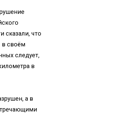
крушение
йского
 сказали, что
 в своём
нных следует,
километра в
зрушен, а в
встречающими