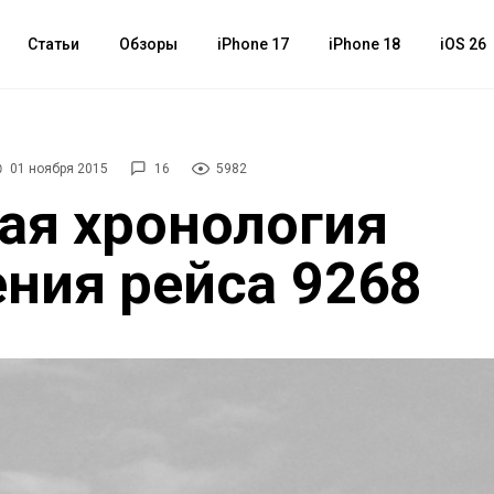
Статьи
Обзоры
iPhone 17
iPhone 18
iOS 26
01 ноября 2015
16
5982
ая хронология
ния рейса 9268