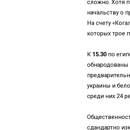
сложно. Хотя 
начальству о п
На счету «Кога
которых трое п
К
15.30
по егип
обнародованы 
предварительн
украины и бело
среди них 24 р
Общественност
сдандартно изм