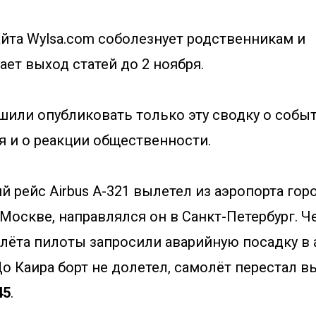
йта Wylsa.com соболезнует родственникам и
ет выход статей до 2 ноября.
шили опубликовать только эту сводку о собы
я и о реакции общественности.
й рейс Airbus А-321 вылетел из аэропорта го
Москве, направлялся он в Санкт-Петербург. Ч
злёта пилоты запросили аварийную посадку в 
До Каира борт не долетел, самолёт перестал в
45
.