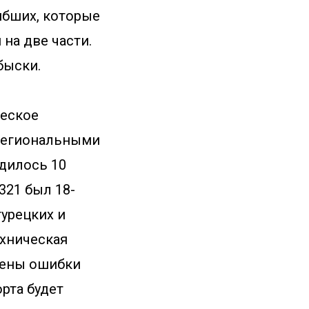
ибших, которые
на две части.
быски.
ческое
о региональными
одилось 10
321 был 18-
турецких и
ехническая
щены ошибки
рта будет