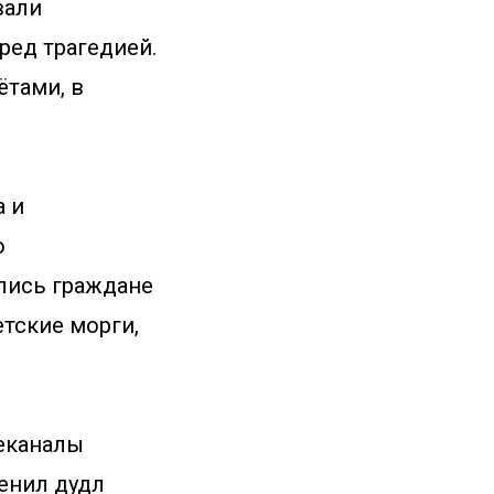
вали
ред трагедией.
ётами, в
 и
о
лись граждане
етские морги,
леканалы
менил дудл