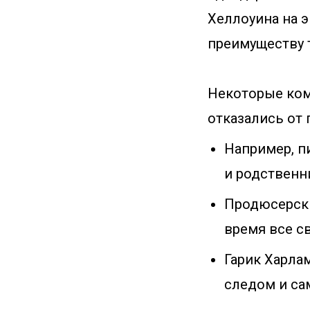
Хеллоуина на э
преимуществу т
Некоторые ком
отказались от 
Например, пи
и родственн
Продюсерский
время все с
Гарик Харлам
следом и са