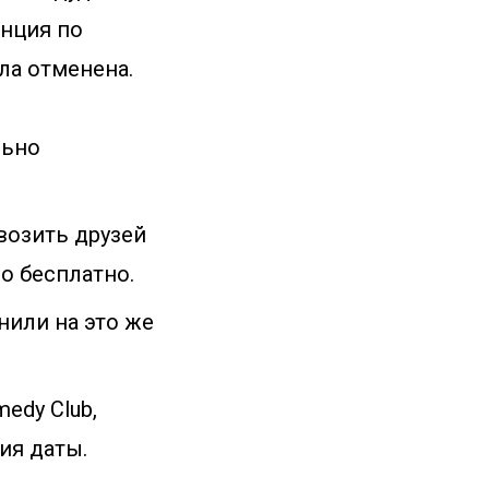
енция по
ла отменена.
льно
 возить друзей
о бесплатно.
нили на это же
edy Club,
ия даты.