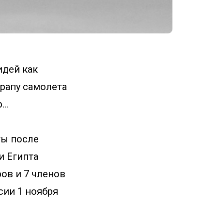
идей как
трапу самолета
р…
ты после
и Египта
ов и 7 членов
сии 1 ноября