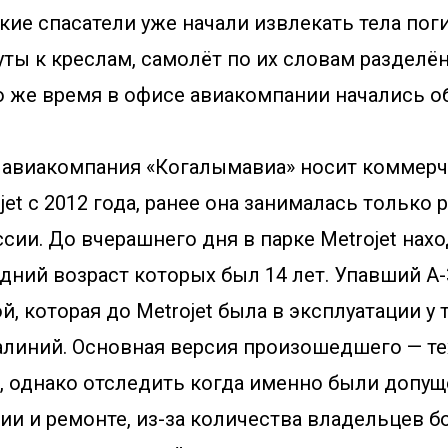
кие спасатели уже начали извлекать тела пог
ты к креслам, самолёт по их словам разделён 
о же время в офисе авиакомпании начались о
 авиакомпания «Когалымавиа» носит коммер
jet с 2012 года, ранее она занималась тольк
сии. До вчерашнего дня в парке Metrojet нах
дний возраст которых был 14 лет. Упавший А-
, которая до Metrojet была в эксплуатации у 
алиний. Основная версия произошедшего — т
, однако отследить когда именно были допу
ии и ремонте, из-за количества владельцев бо