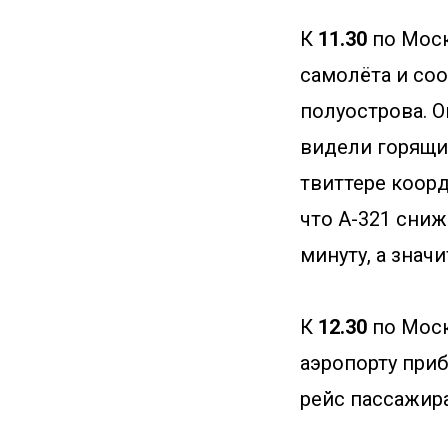
К
11.30
по Моск
самолёта и со
полуострова. 
видели горящи
твиттере коорд
что А-321 сниж
минуту, а знач
К
12.30
по Моск
аэропорту при
рейс пассажир