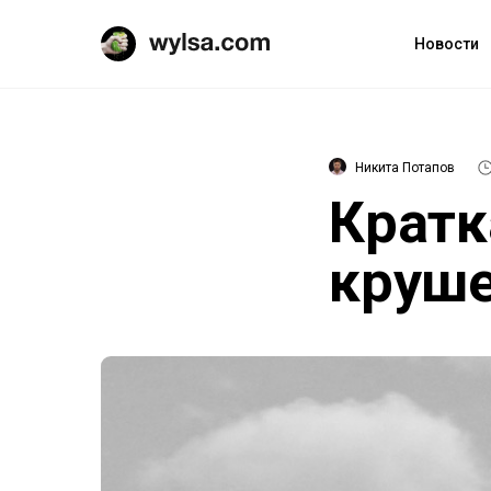
Новости
Никита Потапов
Кратк
круше