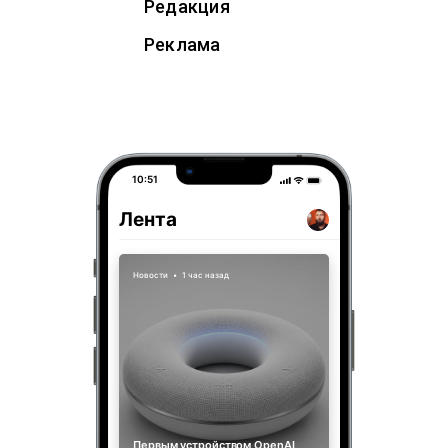
Редакция
Реклама
10:51
Лента
Новости
•
1 час назад
Первым устройством OpenAI