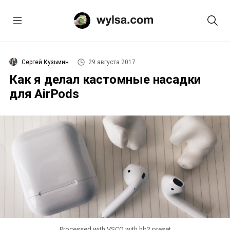
Сергей Кузьмин
29 августа 2017
Как я делал кастомные насадки
для AirPods
Processed with VSCO with hb2 preset