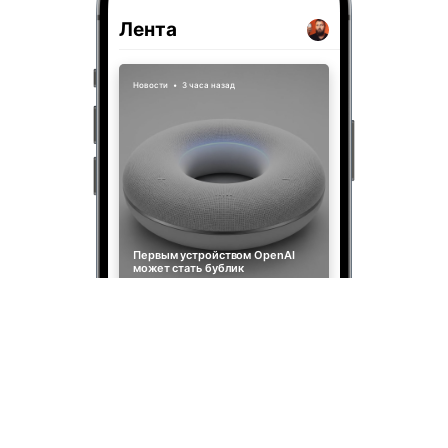
Лента
Новости
•
3 часа назад
Первым устройством OpenAI
может стать бублик