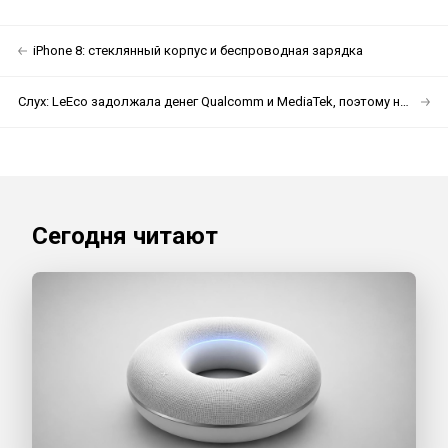
iPhone 8: стеклянный корпус и беспроводная зарядка
Слух: LeEco задолжала денег Qualcomm и MediaTek, поэтому не получает новые процессоры.
Сегодня читают