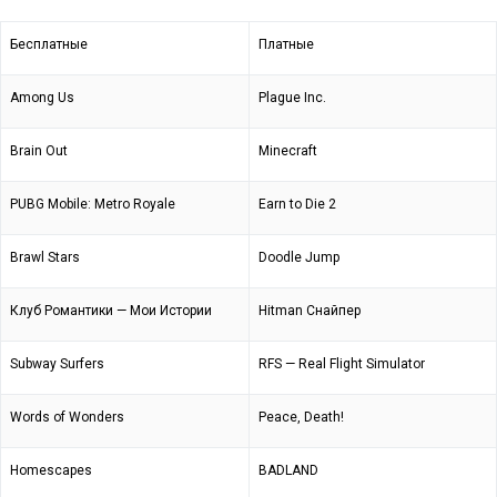
Бесплатные
Платные
Among Us
Plague Inc.
Brain Out
Minecraft
PUBG Mobile: Metro Royale
Earn to Die 2
Brawl Stars
Doodle Jump
Клуб Романтики — Мои Истории
Hitman Снайпер
Subway Surfers
RFS — Real Flight Simulator
Words of Wonders
Peace, Death!
Homescapes
BADLAND