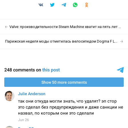
Valve: производительности Steam Machine хватит на пять лет вперёд
Парижская неделя моды отметилась велосипедом Dogma F Louis Vuitton и Фаррелла Уильямса