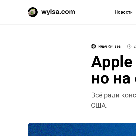
Новости
Илья Кичаев
2
Apple
но на
Всё ради кон
США.