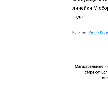
линейки M сбор
года.
Источник:
Мин-Чи Куо в
Магистральные ин
стареют. Есл
инт