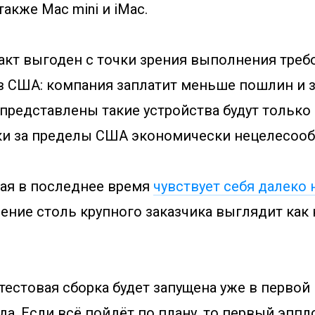
также Mac mini и iMac.
акт выгоден с точки зрения выполнения треб
в США: компания заплатит меньше пошлин и 
представлены такие устройства будут только
ки за пределы США экономически нецелесооб
орая в последнее время
чувствует себя далеко
ление столь крупного заказчика выглядит как
 тестовая сборка будет запущена уже в перво
а. Если всё пойдёт по плану, то первый эппл