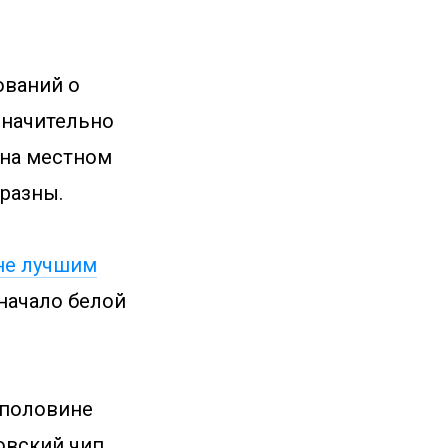
ований о
значительно
 на местном
разны.
 не лучшим
 начало белой
й половине
овский чип