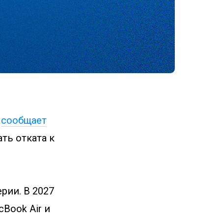
—
сообщает
ть отката к
ерии. В 2027
Book Air и