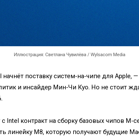
Иллюстрация: Светлана Чувилёва / Wylsacom Media
el начнёт поставку систем-на-чипе для Apple, 
итик и инсайдер Мин-Чи Куо. Но не стоит жда
.
 с Intel контракт на сборку базовых чипов M-с
ть линейку M8, которую получают будущие Mac