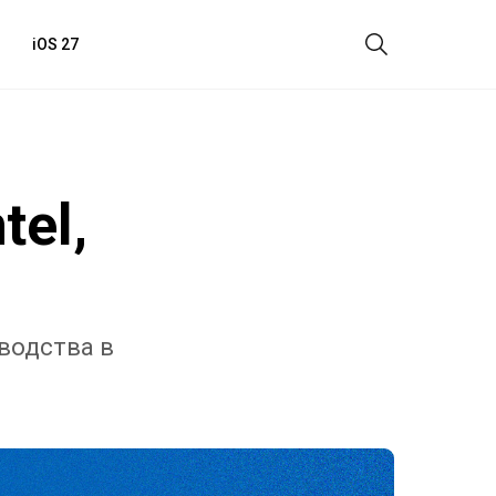
iOS 27
tel,
водства в