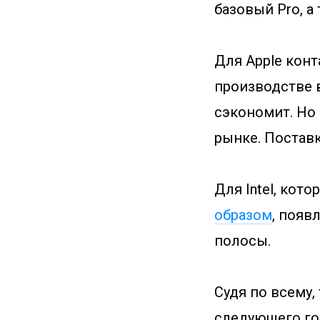
базовый Pro, а 
Для Apple конт
производстве 
сэкономит. Но 
рынке. Постав
Для Intel, кот
образом
, появ
полосы.
Судя по всему,
следующего год