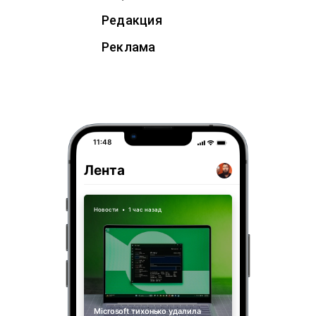
Редакция
Реклама
11:48
Лента
Новости
•
1 час назад
Microsoft тихонько удалила