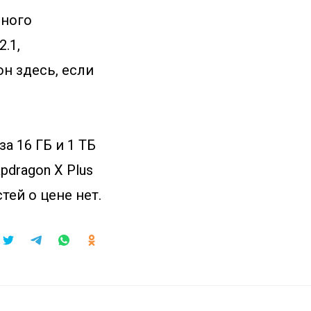
много
.1,
он здесь, если
за 16 ГБ и 1 ТБ
dragon X Plus
тей о цене нет.