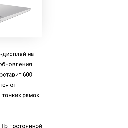
D-дисплей на
 обновления
составит 600
тся от
е тонких рамок
1 ТБ постоянной