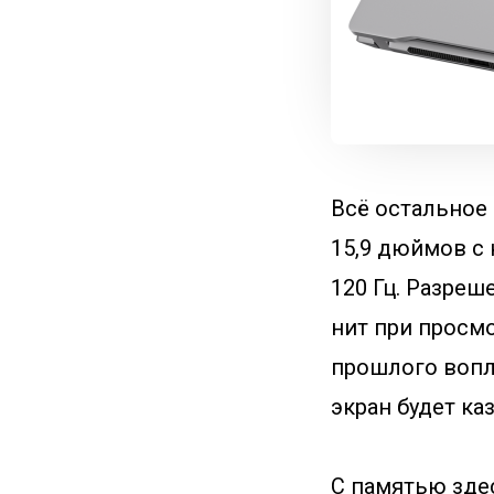
Всё остальное 
15,9 дюймов с
120 Гц. Разреш
нит при просмо
прошлого вопло
экран будет ка
С памятью здес