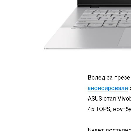
Вслед за през
анонсировали
ASUS стал Vivo
45 TOPS, ноутб
Будет доступно