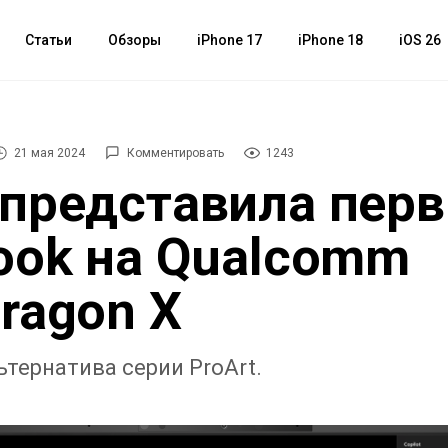
Статьи
Обзоры
iPhone 17
iPhone 18
iOS 26
21 мая 2024
Комментировать
1243
представила пер
ook на Qualcomm
ragon X
ьтернатива серии ProArt.