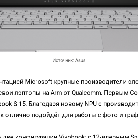
Источник: Asus
ентацией Microsoft крупные производители эл
свои лэптопы на Arm от Qualcomm. Первым Cop
book S 15. Благодаря новому NPU с производ
ук отлично подойдёт для работы с фото и гра
 две конфигурации Vivobook: с 12-ядерным Sna