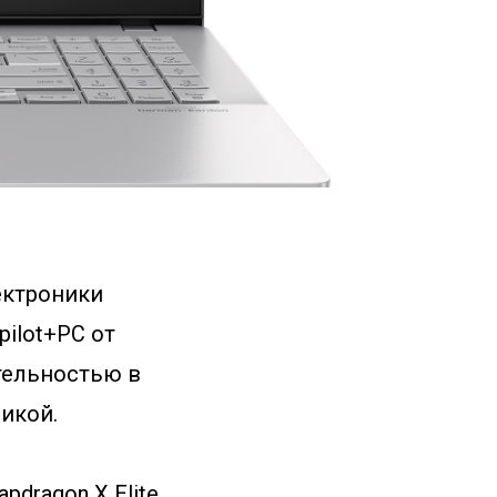
ектроники
ilot+PC от
ительностью в
фикой.
pdragon X Elite