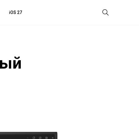
iOS 27
вый