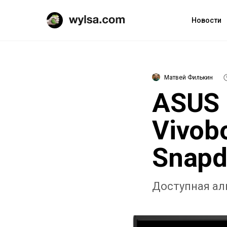
Новости
Матвей Филькин
ASUS 
Vivob
Snapd
Доступная ал