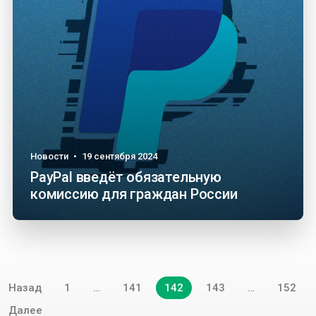
Новости
•
19 сентября 2024
PayPal введёт обязательную
комиссию для граждан России
Навигация
Назад
1
…
141
142
143
…
152
по
записям
Далее