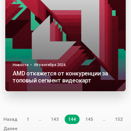
Новости
•
09 сентября 2024
AMD откажется от конкуренции за
топовый сегмент видеокарт
Навигация
Назад
1
…
143
144
145
…
152
по
записям
Далее