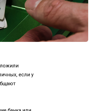
дложили
ичных, если у
общают
ние банка или