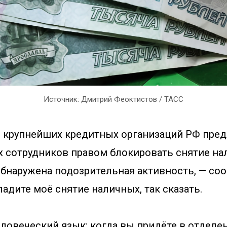
Источник: Дмитрий Феоктистов / ТАСС
 крупнейших кредитных организаций РФ пре
х сотрудников правом блокировать снятие нал
обнаружена подозрительная активность, — со
хладите моё снятие наличных, так сказать.
ловеческий язык: когда вы придёте в отделе