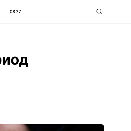
iOS 27
риод