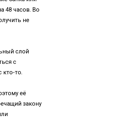
а 48 часов. Во
олучить не
льный слой
ться с
 кто-то.
оэтому её
речащий закону
или