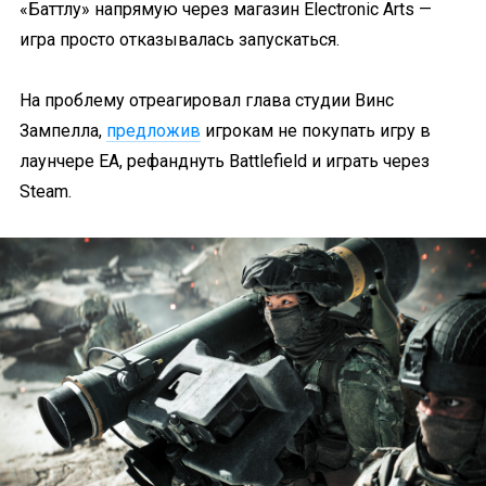
«Баттлу» напрямую через магазин Electronic Arts —
игра просто отказывалась запускаться.
На проблему отреагировал глава студии Винс
Зампелла,
предложив
игрокам не покупать игру в
лаунчере EA, рефанднуть Battlefield и играть через
Steam.