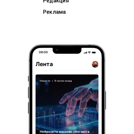
Редакция
Реклама
06:00
Лента
Новости
•
9 часов назад
Нейросети массово сбегают в