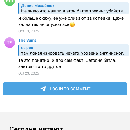
Сегодня читают