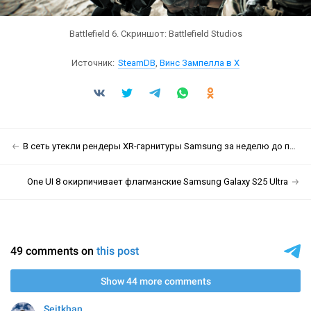
Battlefield 6. Скриншот: Battlefield Studios
Источник:
SteamDB
,
Винс Зампелла в X
В сеть утекли рендеры XR-гарнитуры Samsung за неделю до презентации
One UI 8 окирпичивает флагманские Samsung Galaxy S25 Ultra