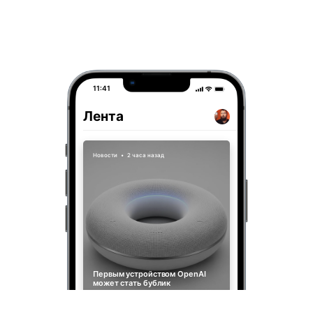
11:41
Лента
Новости
•
2 часа назад
Первым устройством OpenAI
может стать бублик