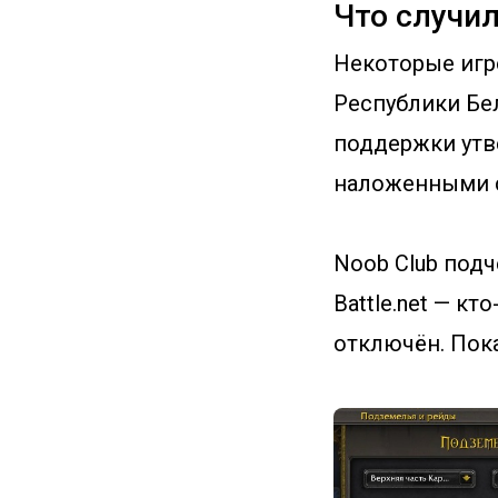
Что случи
Некоторые игр
Республики Бел
поддержки утве
наложенными 
Noob Club подч
Battle.net — к
отключён. Пока