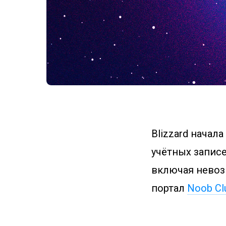
Blizzard начал
учётных записе
включая невоз
портал
Noob Cl