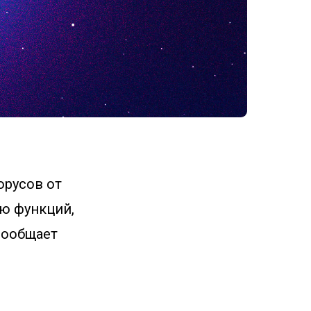
орусов от
ию функций,
сообщает