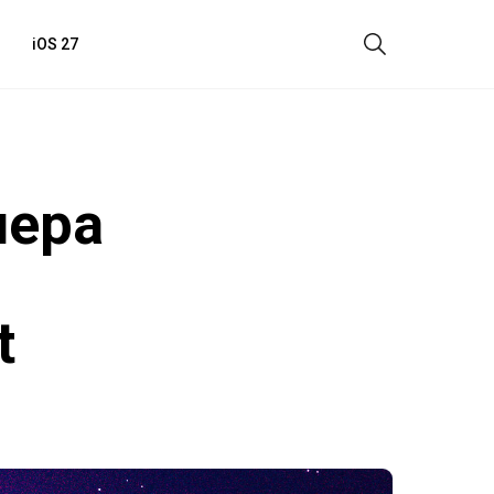
iOS 27
мера
t