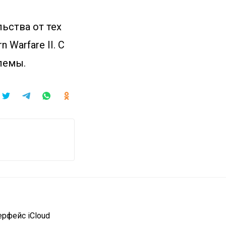
ьства от тех
n Warfare II. С
лемы.
ерфейс iCloud