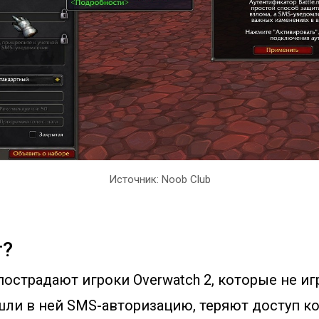
Источник: Noob Club
т?
острадают игроки Overwatch 2, которые не иг
шли в ней SMS-авторизацию, теряют доступ ко