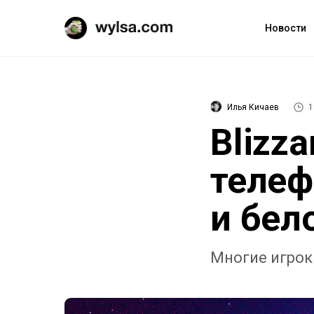
Новости
Илья Кичаев
1
Blizz
телеф
и бело
Многие игроки