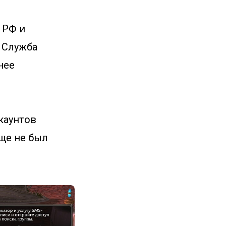
 РФ и
. Служба
нее
ккаунтов
бще не был