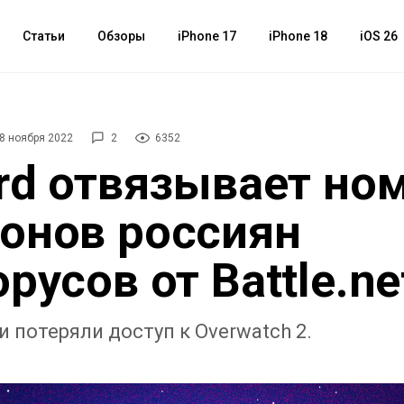
Статьи
Обзоры
iPhone 17
iPhone 18
iOS 26
8 ноября 2022
2
6352
ard отвязывает но
онов россиян
русов от Battle.ne
 потеряли доступ к Overwatch 2.