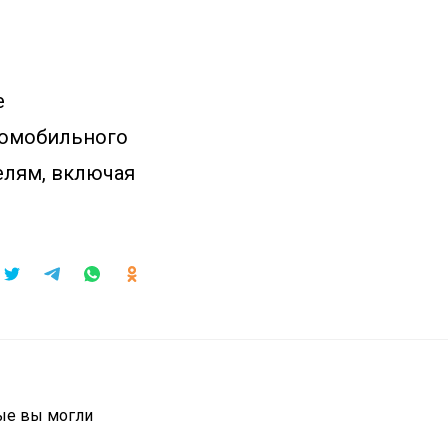
е
томобильного
елям, включая
ые вы могли