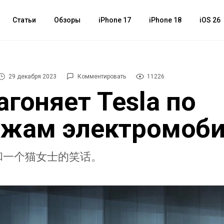
Статьи
Обзоры
iPhone 17
iPhone 18
iOS 26
29 декабря 2023
Комментировать
11226
агоняет Tesla по
ажам электромоб
和一个猫女士的笑话。