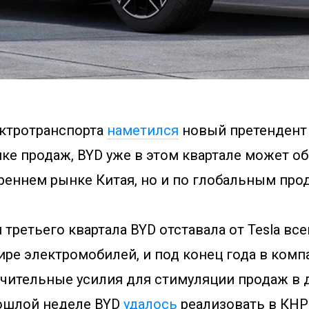
ектротранспорта
наметился
новый претендент 
ке продаж, BYD уже в этом квартале может об
реннем рынке Китая, но и по глобальным про
 третьего квартала BYD отставала от Tesla все
ире электромобилей, и под конец года в комп
чительные усилия для стимуляции продаж в
рошлой неделе BYD
удалось
реализовать в КНР 