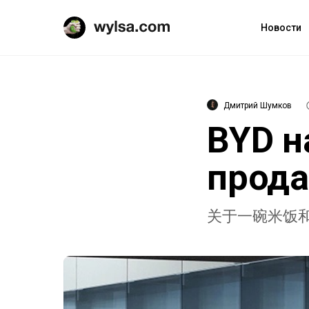
Новости
Дмитрий Шумков
BYD н
прод
关于一碗米饭