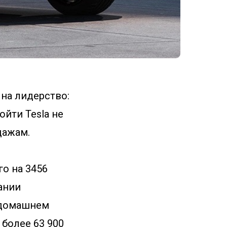
на лидерство:
ойти Tesla не
дажам.
го на 3456
ании
 домашнем
более 63 900