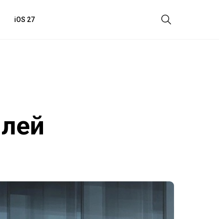
iOS 27
илей