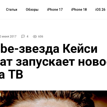
Статьи
Обзоры
iPhone 17
iPhone 18
iOS 26
0 июня 2017
4
606
be-звезда Кейси
ат запускает нов
а ТВ