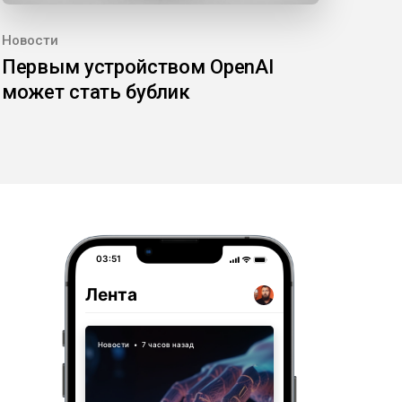
Новости
Первым устройством OpenAI
может стать бублик
03:51
Лента
Новости
•
7 часов назад