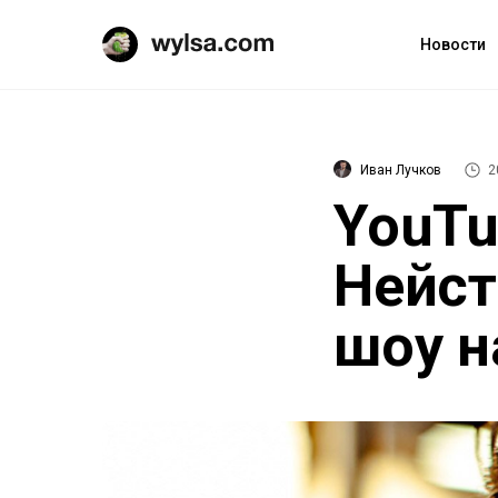
Новости
Иван Лучков
2
YouTu
Нейст
шоу н