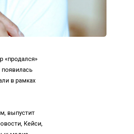
р «продался»
ь появилась
али в рамках
м, выпустит
овости, Кейси,