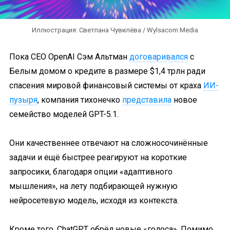
Иллюстрация: Светлана Чувилёва / Wylsacom Media
Пока CEO OpenAI Сэм Альтман
договаривался
с
Белым домом о кредите в размере $1,4 трлн ради
спасения мировой финансовый системы от краха
ИИ-
пузыря
, компания тихонечко
представила
новое
семейство моделей GPT-5.1.
Они качественнее отвечают на сложносочинённые
задачи и ещё быстрее реагируют на короткие
запросики, благодаря опции «адаптивного
мышления», на лету подбирающей нужную
нейросетевую модель, исходя из контекста.
Кроме того, ChatGPT обрёл новые «голоса». Помимо