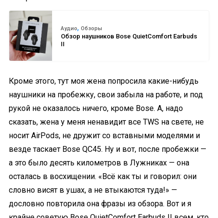
,
Аудио
Обзоры
Обзор наушников Bose QuietComfort Earbuds
II
Кроме этого, тут моя жена попросила какие-нибудь
наушники на пробежку, свои забыла на работе, и под
рукой не оказалось ничего, кроме Bose. А, надо
сказать, жена у меня ненавидит все TWS на свете, не
носит AirPods, не дружит со вставными моделями и
везде таскает Bose QC45. Ну и вот, после пробежки —
а это было десять километров в Лужниках — она
осталась в восхищении. «Всё как ты и говорил: они
словно висят в ушах, а не втыкаются туда!» —
дословно повторила она фразы из обзора. Вот и я
крайне советую Bose QuietComfort Earbuds II всем, кто