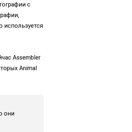
тографии с
рафии,
о используется
час Assembler
торых Animal
о они