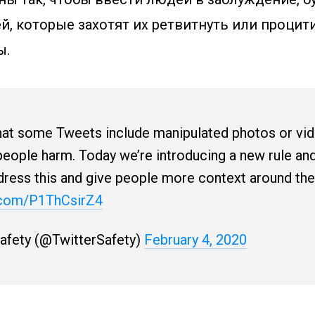
й, которые захотят их ретвитнуть или процити
ы.
at some Tweets include manipulated photos or vid
eople harm. Today we’re introducing a new rule and
ddress this and give people more context around t
r.com/P1ThCsirZ4
Safety (@TwitterSafety)
February 4, 2020