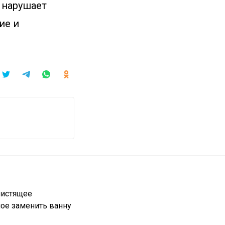
, нарушает
ие и
чистящее
ное заменить ванну