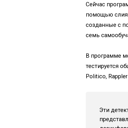
Сейчас програ
помощью слиян
созданные с п
семь самообуч
В программе м
тестируется о
Politico, Rapple
Эти детек
представл