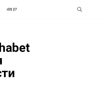
iOS 27
habet
я
сти