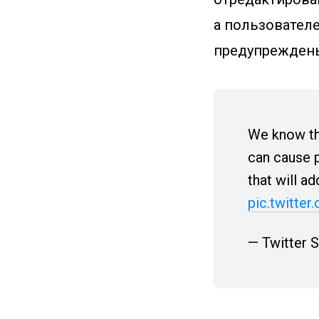
а пользователе
предупрежден
We know th
can cause p
that will a
pic.twitte
— Twitter 