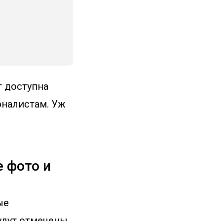
т доступна
рналистам. Уж
е фото и
ые
удут отмечены,