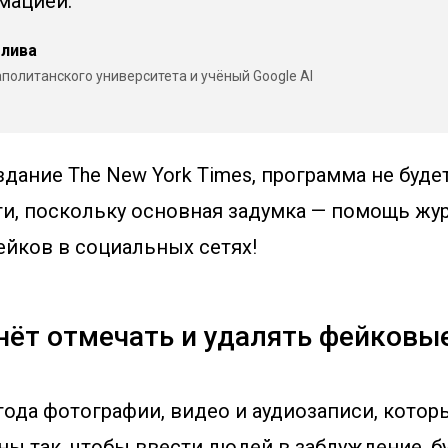
мацией.
олива
политанского университета и учёный Google AI
дание The New York Times, программа не буде
и, поскольку основная задумка — помощь жу
ейков в социальных сетях!
чнёт отмечать и удалять фейковы
 года фотографии, видео и аудиозаписи, котор
ы так, чтобы ввести людей в заблуждение, б