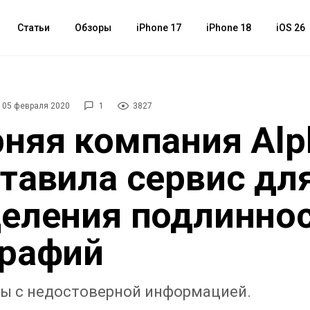
Статьи
Обзоры
iPhone 17
iPhone 18
iOS 26
05 февраля 2020
1
3827
няя компания Alp
тавила сервис дл
еления подлинно
графий
бы с недостоверной информацией.