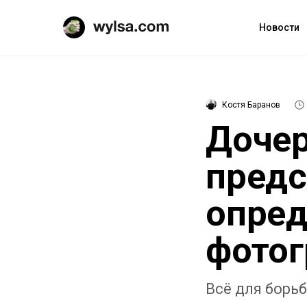
Новости
Костя Баранов
Дочер
предс
опред
фото
Всё для борь