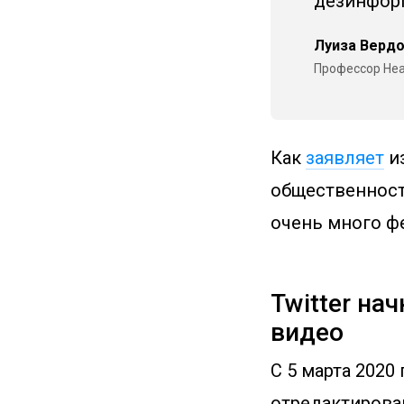
дезинфор
Луиза Верд
Профессор Неа
Как
заявляет
из
общественност
очень много ф
Twitter на
видео
С 5 марта 2020
отредактирован