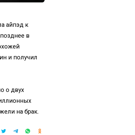
а айпэд к
 позднее в
охожей
ин и получил
о о двух
миллионных
жели на брак.