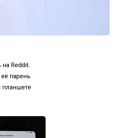
на Reddit.
 её парень
в планшете