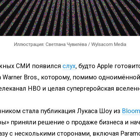
Иллюстрация: Светлана Чувилёва / Wylsacom Media
ежных СМИ появился
слух
, будто Apple готовит
 Warner Bros., которому, помимо одноимённой
елеканал HBO и целая супергеройская вселенн
чником стала публикация Лукаса Шоу из
Bloom
ры» приняли решение о продаже бизнеса и на
зу с несколькими сторонами, включая Paramo