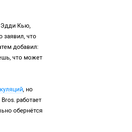
 Эдди Кью,
 заявил, что
атем добавил:
ешь, что может
куляций
, но
Bros. работает
ельно обернётся