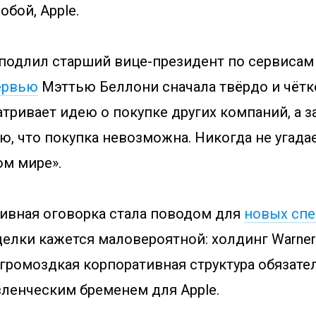
собой, Apple.
 подлил старший вице-президент по сервисам
ервью
Мэттью Беллони сначала твёрдо и чётко
атривает идею о покупке других компаний, а з
ю, что покупка невозможна. Никогда не угада
ом мире».
тивная оговорка стала поводом для
новых спе
елки кажется маловероятной: холдинг Warner 
о громоздкая корпоративная структура обязат
ленческим бременем для Apple.