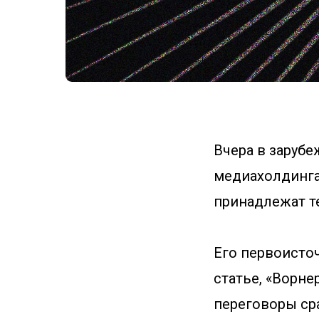
Вчера в заруб
медиахолдинга
принадлежат т
Его первоисто
статье, «Ворне
переговоры сра