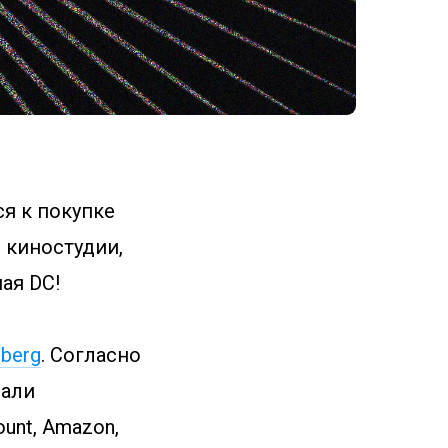
ся к покупке
 киностудии,
ая DC!
berg
. Согласно
чали
unt, Amazon,