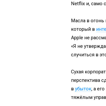
Netflix и, само 
Масла в огонь
который в
инт
Apple не рассм
«Я не утвержда
случиться в эт
Сухая корпора
перспектива сд
в
убыток
, а ег
тяжёлым управ