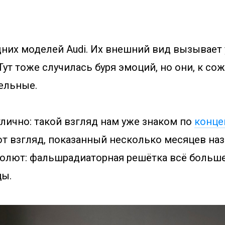
дних моделей Audi. Их внешний вид вызывает 
Тут тоже случилась буря эмоций, но они, к со
ельные.
лично: такой взгляд нам уже знаком по
концеп
тот взгляд, показанный несколько месяцев наз
солют: фальшрадиаторная решётка всё больш
цы.