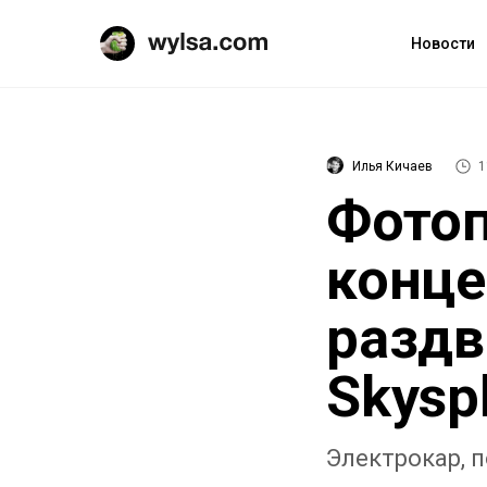
Новости
Илья Кичаев
1
Фотоп
конц
раздв
Skysp
Электрокар, 