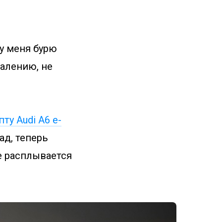
у меня бурю
жалению, не
ту Audi A6 e-
ад, теперь
е расплывается