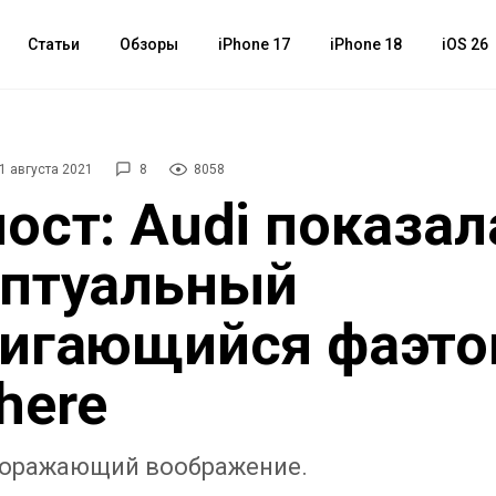
Статьи
Обзоры
iPhone 17
iPhone 18
iOS 26
1 августа 2021
8
8058
ост: Audi показал
ептуальный
игающийся фаэто
here
поражающий воображение.