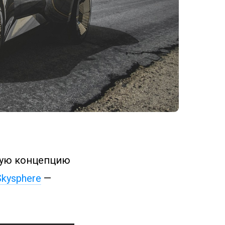
вую концепцию
Skysphere
—