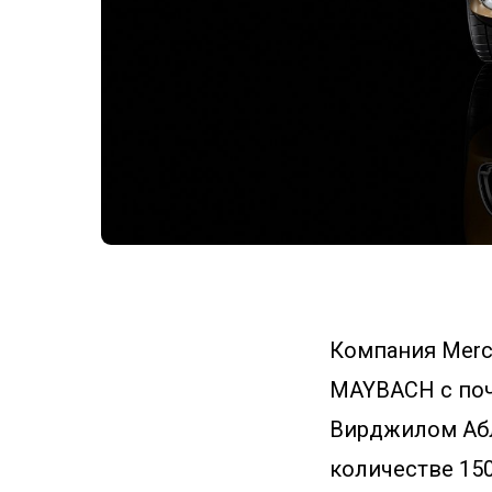
Компания Merc
MAYBACH с поч
Вирджилом Абло
количестве 150