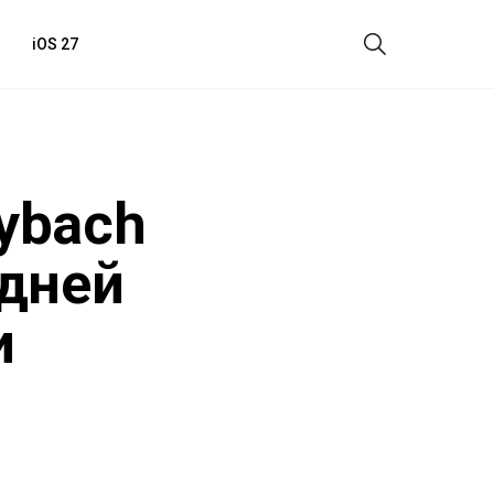
iOS 27
ybach
едней
и