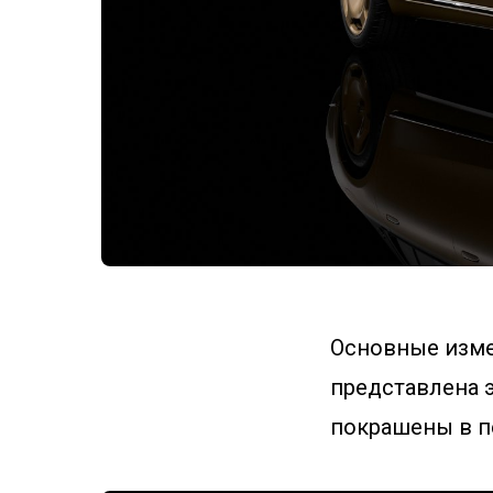
Основные изме
представлена э
покрашены в пе