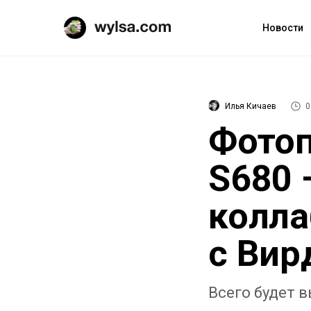
Новости
Илья Кичаев
0
Фотоп
S680 
колла
с Ви
Всего будет 