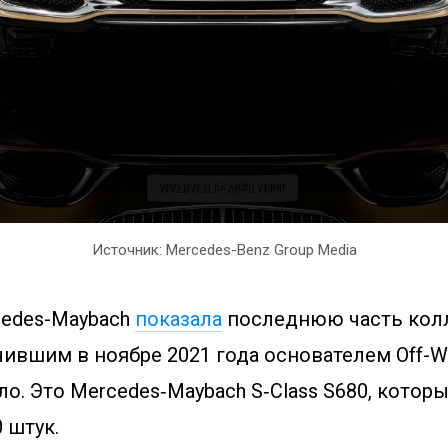
Источник: Mercedes-Benz Group Media
edes-Maybach
показала
последнюю часть кол
ившим в ноябре 2021 года основателем Off-W
. Это Mercedes‑Maybach S‑Class S680, котор
 штук.