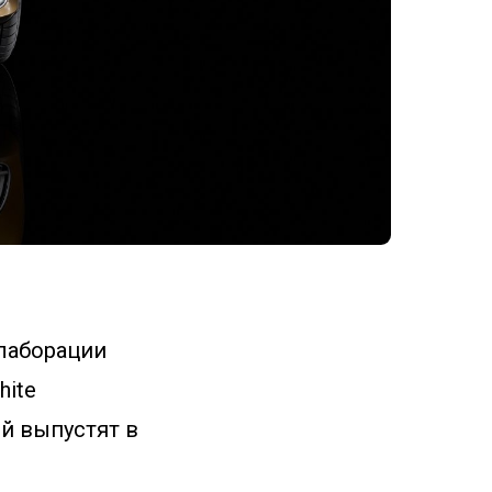
лаборации
hite
ый выпустят в