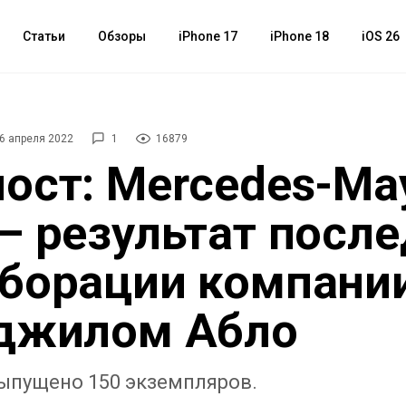
Статьи
Обзоры
iPhone 17
iPhone 18
iOS 26
6 апреля 2022
1
16879
ост: Mercedes-Ma
— результат посл
борации компани
рджилом Абло
выпущено 150 экземпляров.