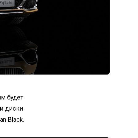
м будет
 и диски
n Black.