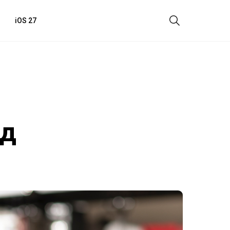
iOS 27
од