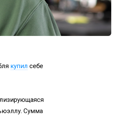
абля
купил
себе
ализирующаяся
ьюэллу. Сумма