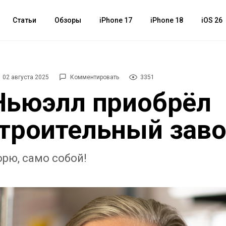
Статьи
Обзоры
iPhone 17
iPhone 18
iOS 26
02 августа 2025
Комментировать
3351
Ньюэлл приобрёл
троительный зав
орю, само собой!