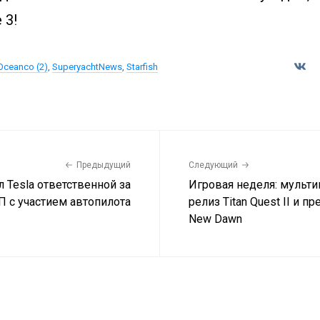
 3!
Oceanco (2)
,
SuperyachtNews
,
Starfish
Предыдущий
Следующий
 Tesla ответственной за
Игровая неделя: мультипл
 с участием автопилота
релиз Titan Quest II и п
New Dawn