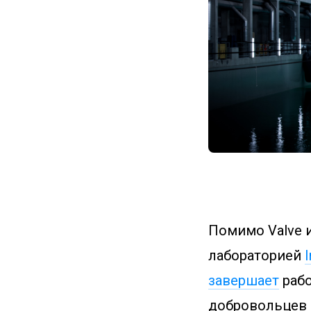
Помимо Valve и
лабораторией
I
завершает
рабо
добровольцев 