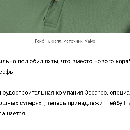
Гейб Ньюэлл. Источник: Valve
сильно полюбил яхты, что вместо нового кор
ерфь.
 судостроительная компания Oceanco, специ
кошных суперяхт, теперь принадлежит Гейбу Н
лашается.