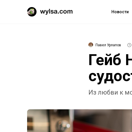
Новости
Павел Урлапов
Гейб 
судос
Из любви к м