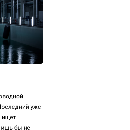
ководной
 Последний уже
 ищет
лишь бы не