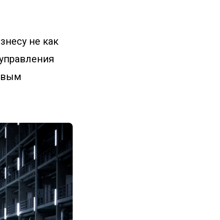
изнесу не как
 управления
новым