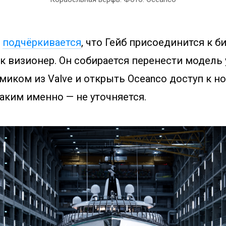
е
подчёркивается
, что Гейб присоединится к б
ак визионер. Он собирается перенести модель
миком из Valve и открыть Oceanco доступ к 
аким именно — не уточняется.