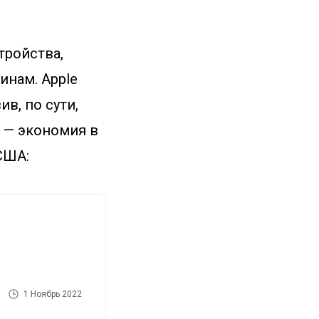
тройства,
инам. Apple
в, по сути,
г — экономия в
США:
1 Ноябрь 2022