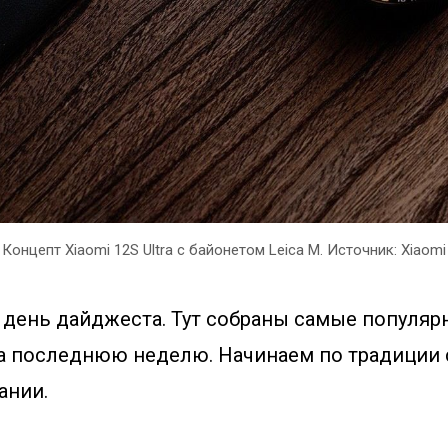
Концепт Xiaomi 12S Ultra с байонетом Leica M. Источник: Xiaomi
 день дайджеста. Тут собраны самые популяр
за последнюю неделю. Начинаем по традиции 
ании.