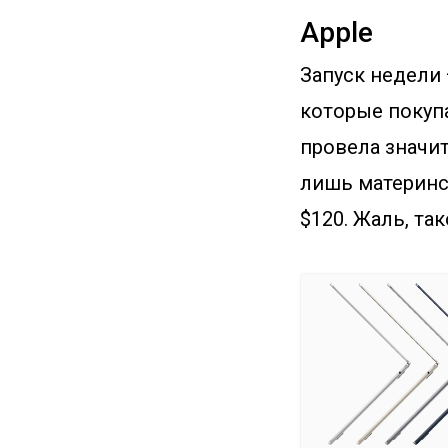
Apple
Запуск недели 
которые покупа
провела значит
лишь материнск
$120. Жаль, та