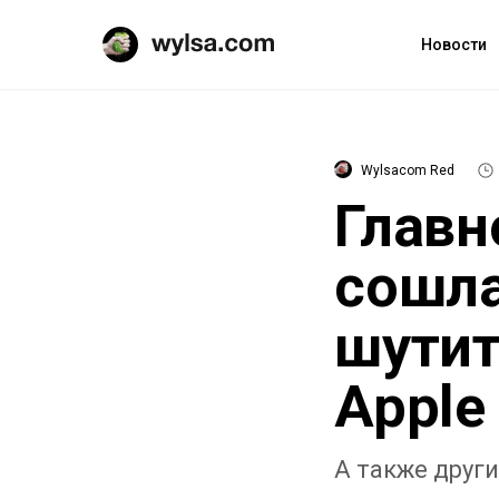
Новости
Wylsacom Red
Главн
сошла
шутит
Apple
А также друг