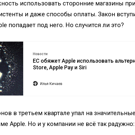
ность использовать сторонние магазины пр
стенты и даже способы оплаты. Закон вступил
ple попадает под него. Но случится ли это?
Новости
ЕС обяжет Apple использовать альтер
Store, Apple Pay и Siri
Илья Кичаев
ов в третьем квартале упал на значительные 
оме Apple. Но и у компании не всё так радужно: