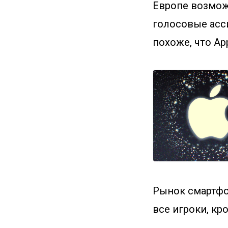
Европе возмож
голосовые асси
похоже, что Ap
Рынок смартфон
все игроки, кр