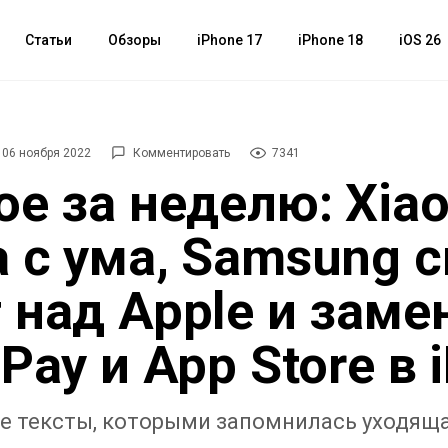
Статьи
Обзоры
iPhone 17
iPhone 18
iOS 26
06 ноября 2022
Комментировать
7341
ое за неделю: Xia
 с ума, Samsung 
 над Apple и заме
 Pay и App Store в 
ие тексты, которыми запомнилась уходяща