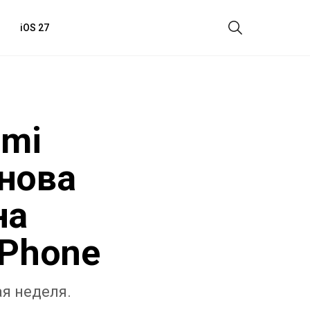
iOS 27
omi
снова
на
iPhone
я неделя.