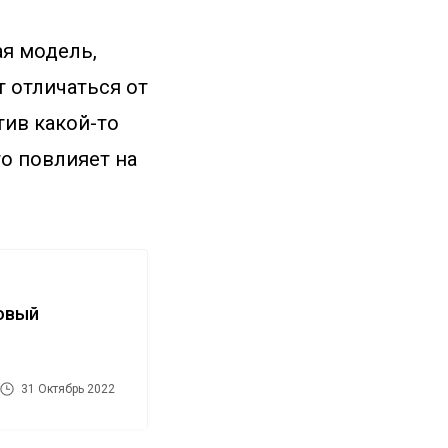
я модель,
т отличаться от
тив какой-то
то повлияет на
новый
31 Октябрь 2022