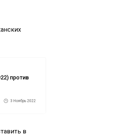
канских
022) против
3 Ноябрь 2022
ставить в