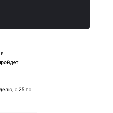
ля
 пройдёт
делю, с 25 по