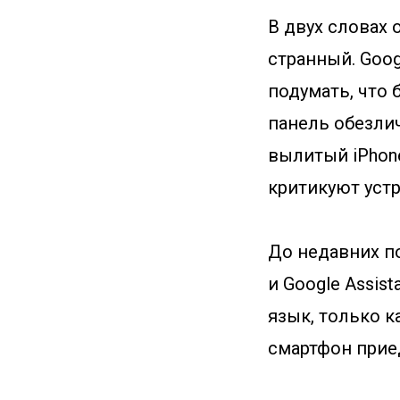
В двух словах 
странный. Goog
подумать, что 
панель обезли
вылитый iPhone
критикуют устр
До недавних п
и Google Assis
язык, только к
смартфон прие