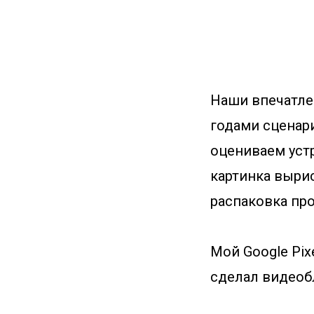
Наши впечатле
годами сценари
оцениваем уст
картинка выри
распаковка про
Мой Google Pix
сделал видео