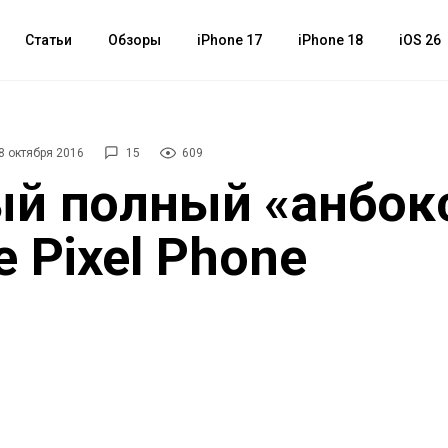
Статьи
Обзоры
iPhone 17
iPhone 18
iOS 26
8 октября 2016
15
609
й полный «анбок
e Pixel Phone