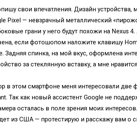
опишу свои впечатления. Дизайн устройства, м
le Pixel — невзрачный металлический «пирожо
боковые грани у него будут похожи на Nexus 4
чена, если фотошопом наложите клавишу Hom
. Задняя спинка, на мой вкус, оформлена инт
ойство за стеклянную вставку, а мне нравится
ор в этом смартфоне меня интересовали две ф
tant. Так как новый ассистент Google не подде
амера осталась в поле зрения моих интересов
дет из США — протестирую и расскажу вам о с