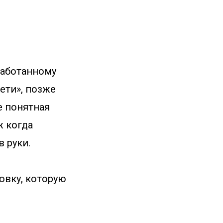
работанному
ети», позже
е понятная
уж когда
 руки.
ковку, которую