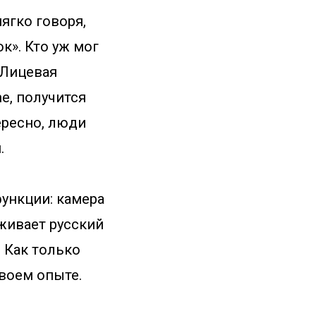
ягко говоря,
к». Кто уж мог
. Лицевая
e, получится
ересно, люди
.
ункции: камера
рживает русский
. Как только
воем опыте.