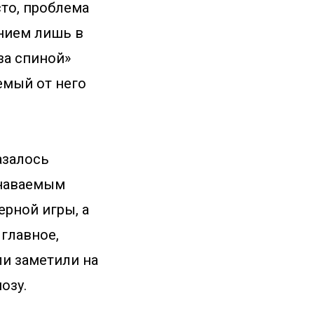
сто, проблема
ением лишь в
за спиной»
аемый от него
азалось
знаваемым
ерной игры, а
 главное,
ли заметили на
озу.