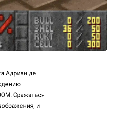
та Адриан де
ождению
OOM. Сражаться
зображения, и