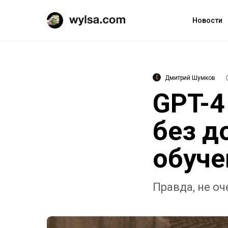
Новости
Дмитрий Шумков
GPT-4
без д
обуче
Правда, не оч