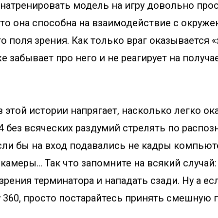
 натренировать модель на игру довольно про
что она способна на взаимодействие с окруж
о поля зрения. Как только враг оказывается «
 же забывает про него и не реагирует на получ
 этой истории напрягает, насколько легко ок
-4 без всяческих раздумий стрелять по распо
если бы на вход подавались не кадры компьют
камеры… Так что запомните на всякий случай:
зрения терминатора и нападать сзади. Ну а ес
 360, просто постарайтесь принять смешную п