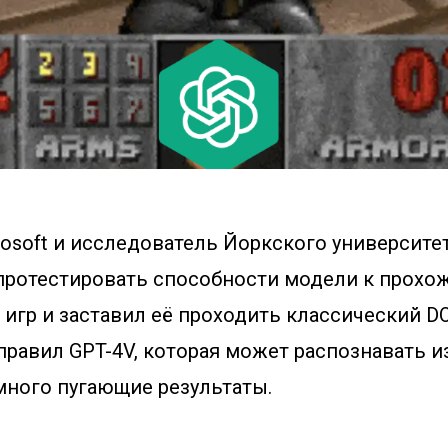
osoft и исследователь Йоркского университе
протестировать способности модели к прох
игр и заставил её проходить классический D
равил GPT-4V, которая может распознавать и
много пугающие результаты.