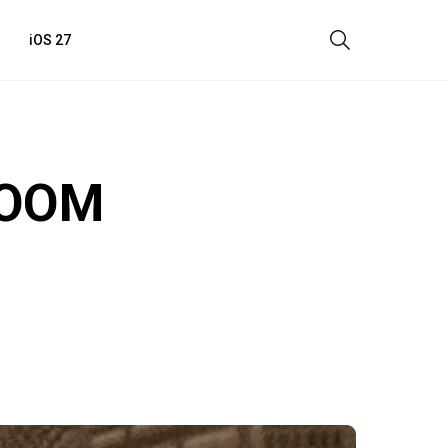
iOS 27
DOOM