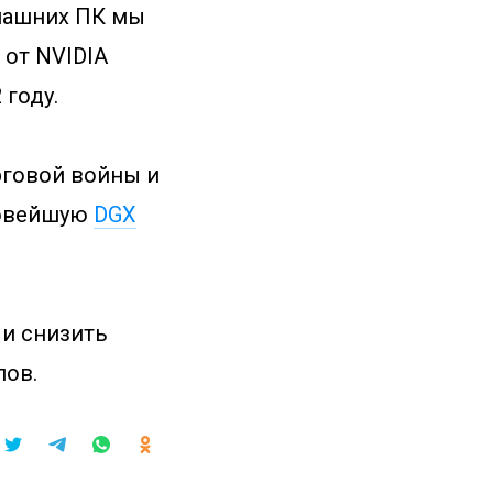
машних ПК мы
 от NVIDIA
 году.
рговой войны и
новейшую
DGX
и снизить
пов.