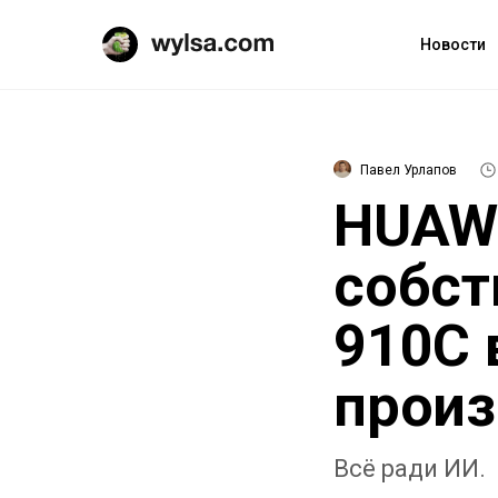
Новости
Павел Урлапов
HUAWE
собст
910C 
произ
Всё ради ИИ.