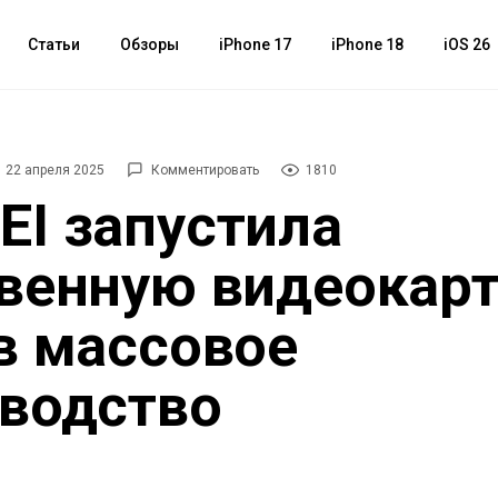
Статьи
Обзоры
iPhone 17
iPhone 18
iOS 26
22 апреля 2025
Комментировать
1810
I запустила
венную видеокарт
в массовое
водство