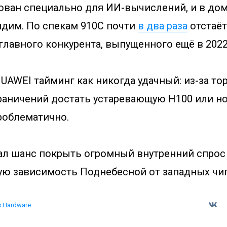
ован специально для ИИ-вычислений, и в до
идим. По спекам 910C почти
в два раза
отстаёт
главного конкурента, выпущенного ещё в 2022
UAWEI тайминг как никогда удачный: из-за то
раничений достать устаревающую H100 или 
роблематично.
л шанс покрыть огромный внутренний спрос 
ую зависимость Поднебесной от западных чи
s Hardware