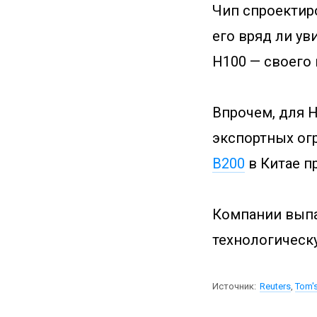
Чип спроектир
его вряд ли ув
H100 — своего 
Впрочем, для H
экспортных ог
B200
в Китае п
Компании выпа
технологическ
Источник:
Reuters
,
Tom'