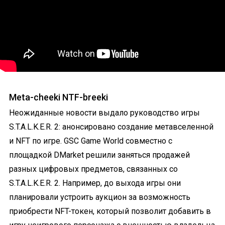
Meta-cheeki NTF-breeki
Неожиданные новости выдало руководство игры
S.T.A.L.K.E.R. 2: анонсировано создание метавселенной
и NFT по игре. GSC Game World совместно с
площадкой DMarket решили заняться продажей
разных цифровых предметов, связанных со
S.T.A.L.K.E.R. 2. Например, до выхода игры они
планировали устроить аукцион за возможность
приобрести NFT-токен, который позволит добавить в