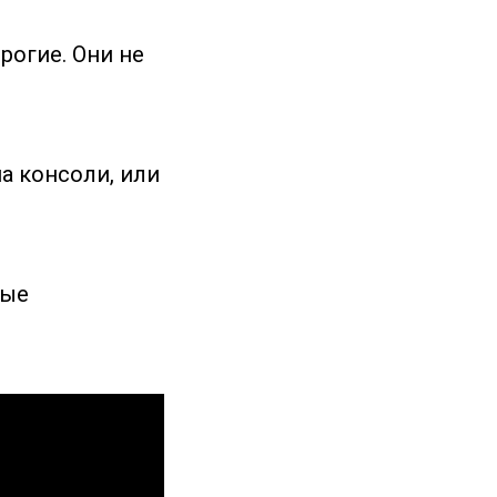
рогие. Они не
на консоли, или
рые