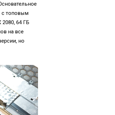
 Основательное
м с топовым
 2080, 64 ГБ
мов на все
версии, но