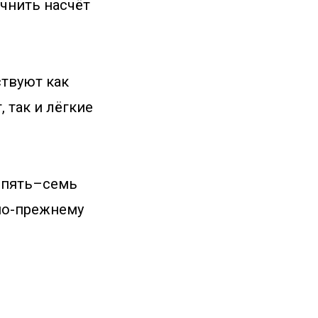
очнить насчёт
ствуют как
 так и лёгкие
о пять–семь
 по-прежнему