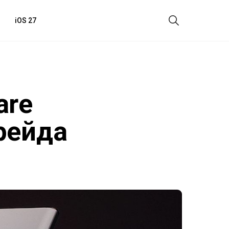
iOS 27
are
рейда