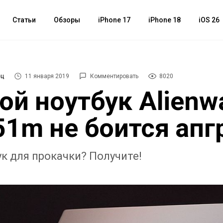
Статьи
Обзоры
iPhone 17
iPhone 18
iOS 26
ец
11 января 2019
Комментировать
8020
ой ноутбук Alienw
51m не боится апг
ук для прокачки? Получите!