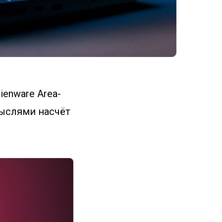
ienware Area-
мыслями насчёт