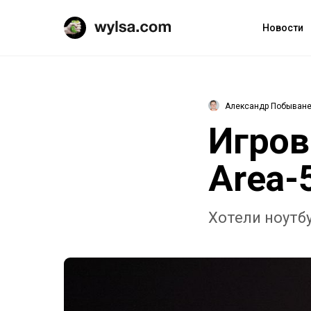
Новости
Александр Побыван
Игров
Area-
Хотели ноутб