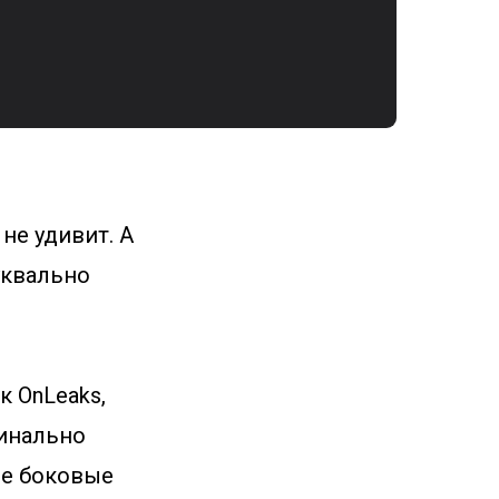
не удивит. А
уквально
 OnLeaks,
динально
кие боковые