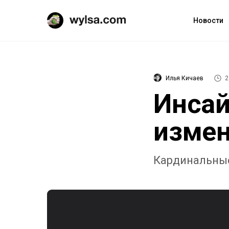
Новости
Илья Кичаев
2
Инсай
измен
Кардинальные