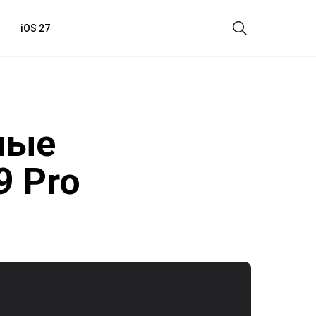
iOS 27
ные
9 Pro