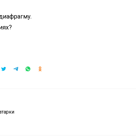
диафрагму.
иях?
атарки