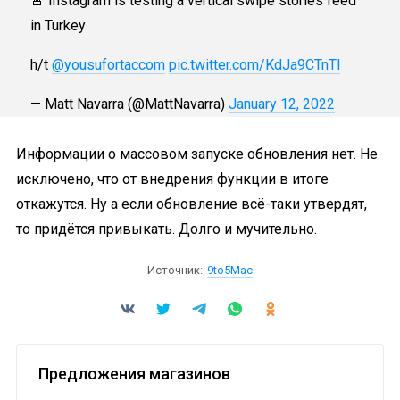
🚨 Instagram is testing a vertical swipe stories feed
in Turkey
h/t
@yousufortaccom
pic.twitter.com/KdJa9CTnTl
— Matt Navarra (@MattNavarra)
January 12, 2022
Информации о массовом запуске обновления нет. Не
исключено, что от внедрения функции в итоге
откажутся. Ну а если обновление всё-таки утвердят,
то придётся привыкать. Долго и мучительно.
Источник:
9to5Mac
Предложения магазинов