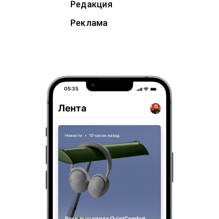
Редакция
Реклама
05:35
Лента
Новости
•
10 часов назад
Bose выпустила QuietComfort