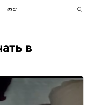
iOS 27
чать в