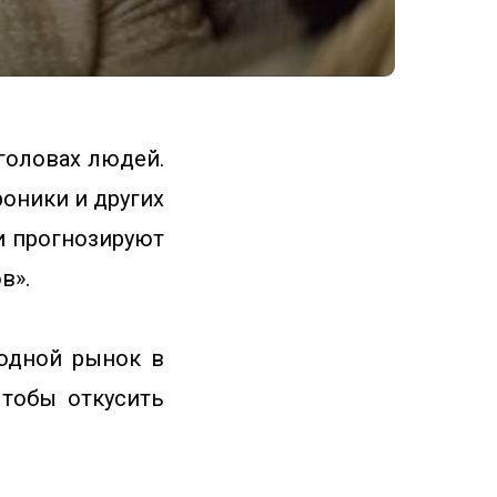
 головах людей.
роники и других
и прогнозируют
в».
родной рынок в
чтобы откусить