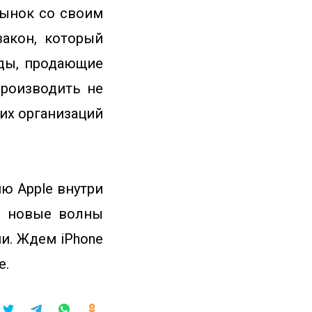
рынок со своим
акон, который
нды, продающие
роизводить не
их организаций
ю Apple внутри
то новые волны
и. Ждем iPhone
е.