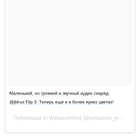
Маленький, но громкий и звучный аудио снаряд
@jblrus Flip 3. Теперь ещё и в более ярких цветах!
Публикация от WylsacomRed (@wylsacom_red)
Апр 1 2