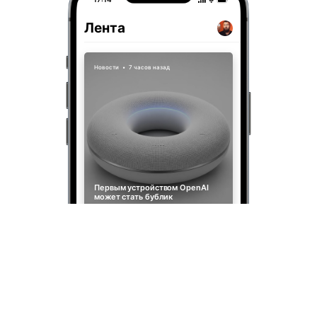
Лента
Новости
•
7 часов назад
Первым устройством OpenAI
может стать бублик