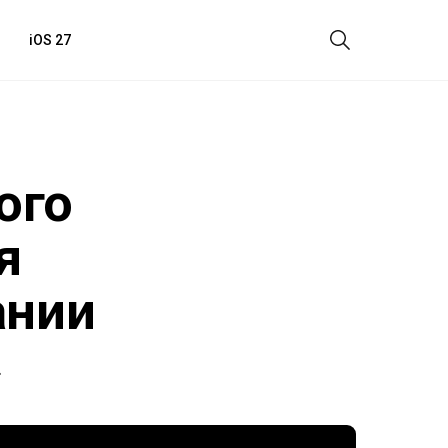
iOS 27
ого
я
ании
.