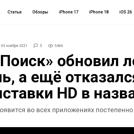
Статьи
Обзоры
iPhone 17
iPhone 18
iOS 26
03 ноября 2021
5
5466
Поиск» обновил л
ль, а ещё отказалс
иставки HD в назв
оявится во всех приложениях постепенно