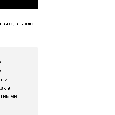
айте, а также
й
е
эти
ак в
ентными