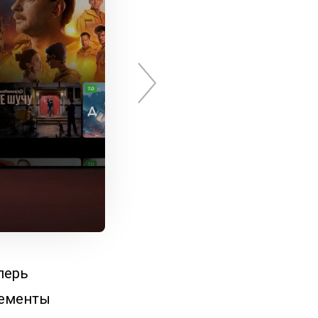
перь
лементы