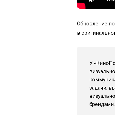
Обновление поя
в оригинально
У «КиноПо
визуально
коммуника
задачи, в
визуально
брендами.