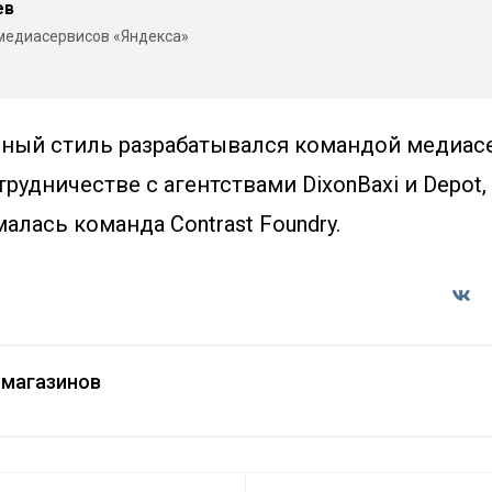
ев
медиасервисов «Яндекса»
ный стиль разрабатывался командой медиас
трудничестве c агентствами DixonBaxi и Depot,
лась команда Contrast Foundry.
магазинов