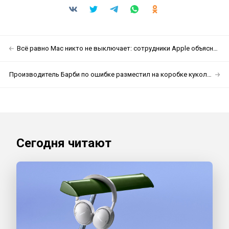
Всё равно Mac никто не выключает: сотрудники Apple объяснили, почему кнопка включения Mac mini M4 такая неудобная
Производитель Барби по ошибке разместил на коробке кукол ссылку на порностудию
Сегодня читают