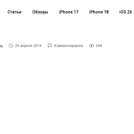
Статьи
Обзоры
iPhone 17
iPhone 18
iOS 26
ец
29 апреля 2016
Комментировать
268