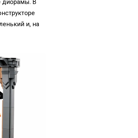
е диорамы. В
онструкторе
ленький и, на