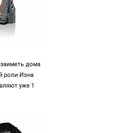
 заиметь дома
й роли Иэна
авляют уже 1