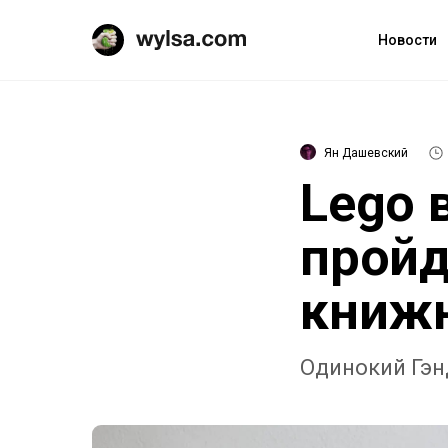
Новости
Ян Дашевский
Lego 
пройд
книжн
Одинокий Гэн