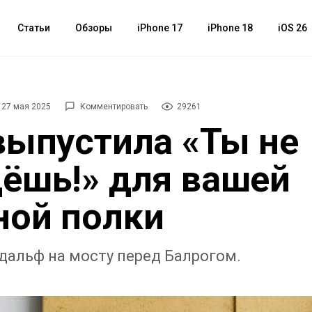
Статьи
Обзоры
iPhone 17
iPhone 18
iOS 26
27 мая 2025
Комментировать
29261
выпустила «Ты не
ёшь!» для вашей
ой полки
дальф на мосту перед Балрогом.