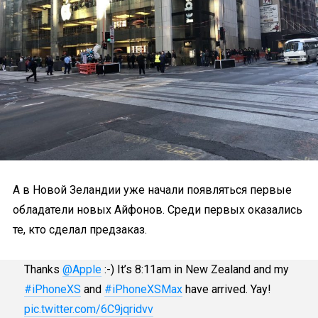
А в Новой Зеландии уже начали появляться первые
обладатели новых Айфонов. Среди первых оказались
те, кто сделал предзаказ.
Thanks
@Apple
:-) It’s 8:11am in New Zealand and my
#iPhoneXS
and
#iPhoneXSMax
have arrived. Yay!
pic.twitter.com/6C9jqridvv