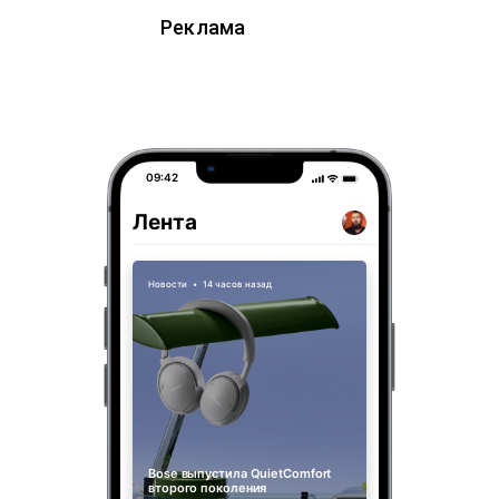
Реклама
09:42
Лента
Новости
•
14 часов назад
Bose выпустила QuietComfort
второго поколения