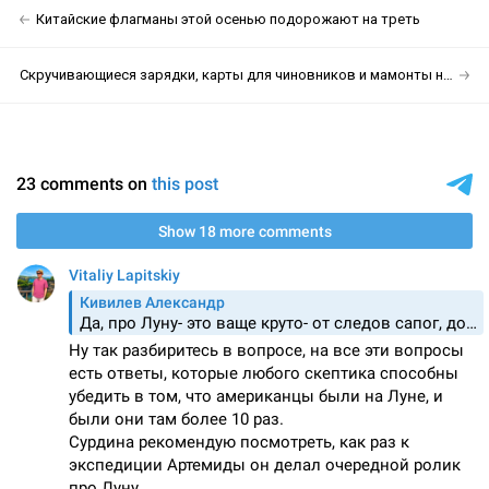
Китайские флагманы этой осенью подорожают на треть
Скручивающиеся зарядки, карты для чиновников и мамонты на панорамах «2ГИС»: дайджест российских компаний