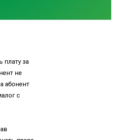
ь плату за
нент не
а абонент
иалог с
рав