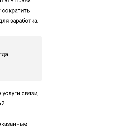
ушать права
т сократить
для заработка.
гда
 услуги связи,
ой
 оказанные