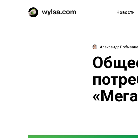
Новости
Александр Побыван
Обще
потре
«Мега