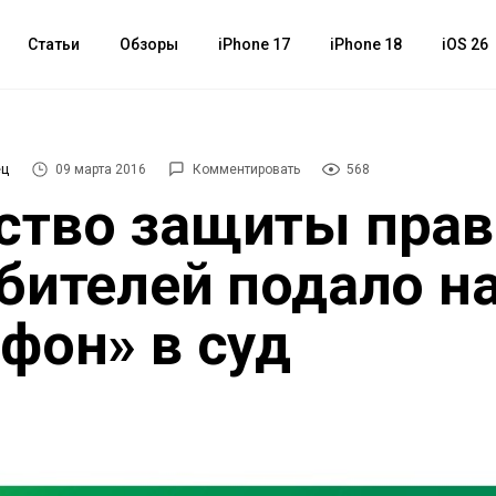
Статьи
Обзоры
iPhone 17
iPhone 18
iOS 26
ец
09 марта 2016
Комментировать
568
ство защиты прав
бителей подало н
фон» в суд