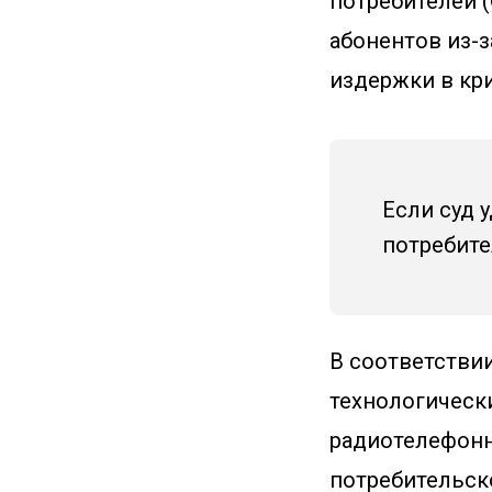
потребителей (
абонентов из-з
издержки в кри
Если суд 
потребите
В соответствии
технологическ
радиотелефонн
потребительско