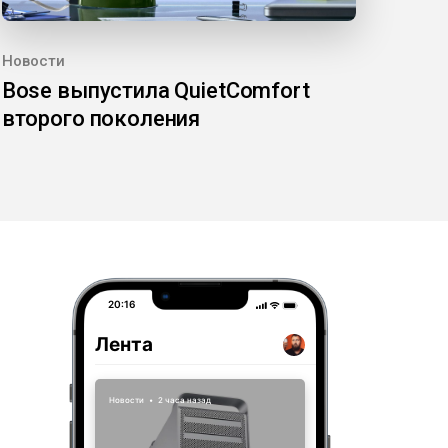
Новости
Bose выпустила QuietComfort
второго поколения
20:16
Лента
Новости
•
2 часа назад