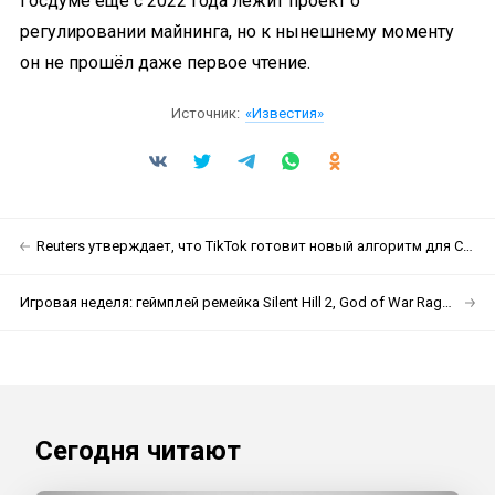
Госдуме ещё с 2022 года лежит проект о
регулировании майнинга, но к нынешнему моменту
он не прошёл даже первое чтение.
Источник:
«Известия»
Reuters утверждает, что TikTok готовит новый алгоритм для США, но ByteDance отрицает это
Игровая неделя: геймплей ремейка Silent Hill 2, God of War Ragnarök на ПК и мультиплеерные «Стражи Галактики» от Sony
Сегодня читают