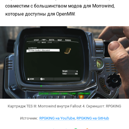
совместим с большинством модов для Morrowind,
которые доступны для OpenMW.
Картридж TES III: Morrowind внутри Fallout 4. Скриншот: RPGKING
Источник:
RPGKING на YouTube
,
RPGKING на GitHub