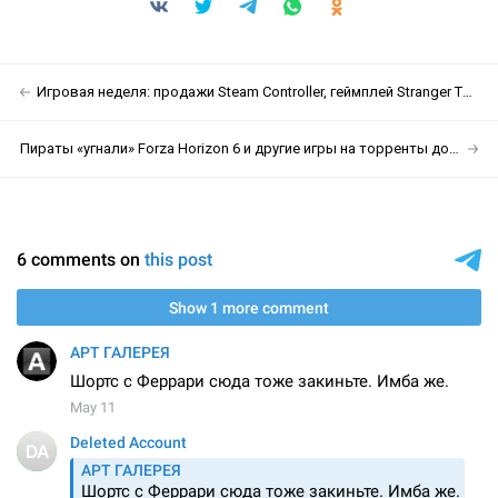
Игровая неделя: продажи Steam Controller, геймплей Stranger Than Heaven и подорожание Nintendo Switch
Пираты «угнали» Forza Horizon 6 и другие игры на торренты до официального релиза