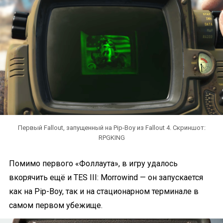
Первый Fallout, запущенный на Pip-Boy из Fallout 4. Скриншот:
RPGKING
Помимо первого «Фоллаута», в игру удалось
вкорячить ещё и TES III: Morrowind — он запускается
как на Pip-Boy, так и на стационарном терминале в
самом первом убежище.