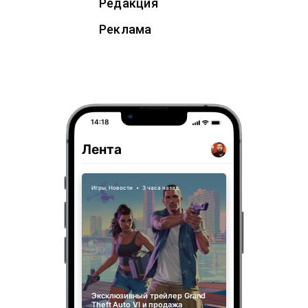
Редакция
Реклама
14:18
Лента
Игры
,
Новости
•
3 часа назад
Эксклюзивный трейлер Grand
Theft Auto VI и продажа