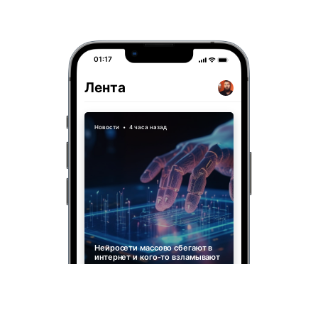
01:17
Лента
Новости
•
4 часа назад
Нейросети массово сбегают в
интернет и кого-то взламывают