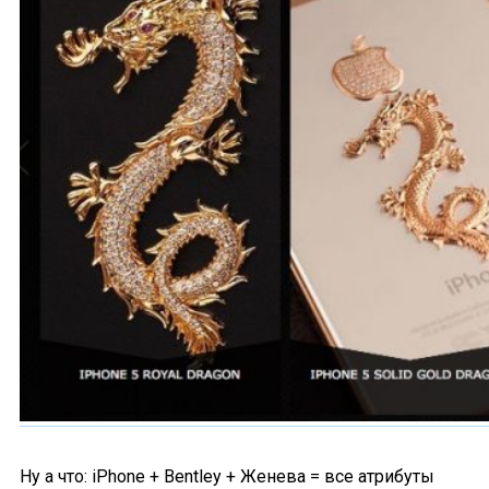
Ну а что: iPhone + Bentley + Женева = все атрибуты